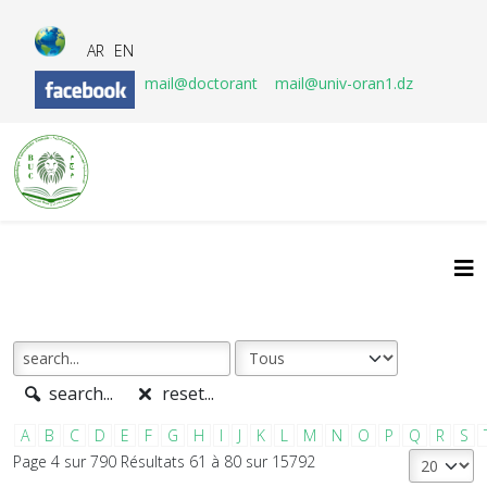
AR
EN
mail@doctorant
mail@univ-oran1.dz
search...
reset...
A
B
C
D
E
F
G
H
I
J
K
L
M
N
O
P
Q
R
S
Page 4 sur 790 Résultats 61 à 80 sur 15792