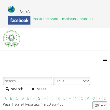
AR
EN
mail@doctorant
mail@univ-oran1.dz
search...
reset...
A
B
C
D
E
F
G
H
I
J
K
L
M
N
O
P
Q
R
S
Page 1 sur 24 Résultats 1 à 20 sur 468