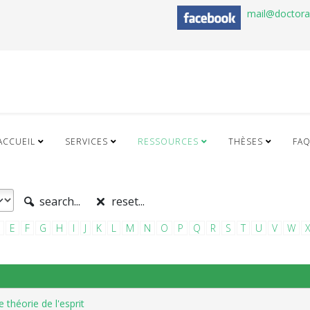
mail@doctor
ACCUEIL
SERVICES
RESSOURCES
THÈSES
FA
search...
reset...
E
F
G
H
I
J
K
L
M
N
O
P
Q
R
S
T
U
V
W
théorie de l'esprit