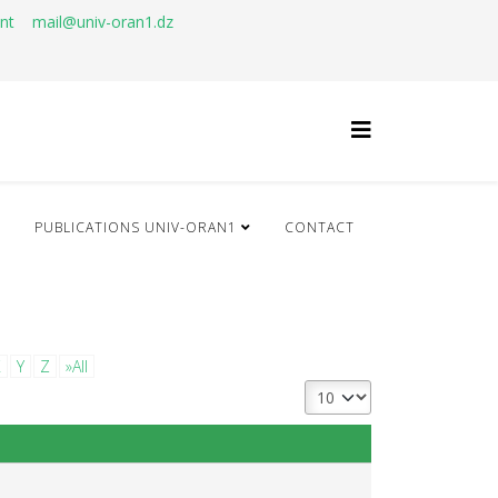
ant
mail@univ-oran1.dz
Q
PUBLICATIONS UNIV-ORAN1
CONTACT
X
Y
Z
»All