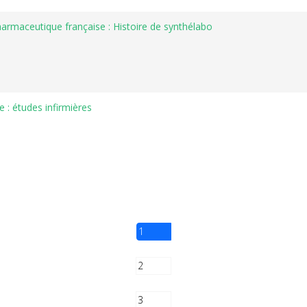
harmaceutique française : Histoire de synthélabo
 : études infirmières
1
2
3