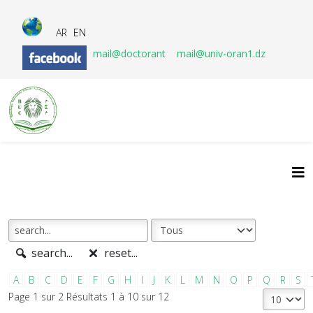
AR
EN
mail@doctorant
mail@univ-oran1.dz
search...
reset...
A
B
C
D
E
F
G
H
I
J
K
L
M
N
O
P
Q
R
S
Page 1 sur 2 Résultats 1 à 10 sur 12