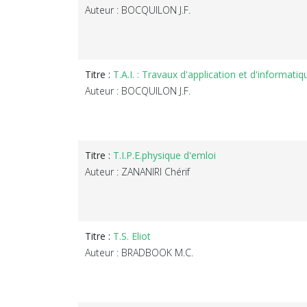
Auteur : BOCQUILON J.F.
Titre :
T.A.I. : Travaux d'application et d'informatiqu
Auteur : BOCQUILON J.F.
Titre :
T.I.P.E.physique d'emloi
Auteur : ZANANIRI Chérif
Titre :
T.S. Eliot
Auteur : BRADBOOK M.C.