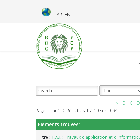
AR
EN
A
B
C
D
Page 1 sur 110 Résultats 1 à 10 sur 1094
Elements trouvée:
Titre :
T.A.I. : Travaux d'application et d'Informatiq