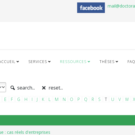
mail@doctor
ACCUEIL
SERVICES
RESSOURCES
THÈSES
FA
search...
reset...
E
F
G
H
I
J
K
L
M
N
O
P
Q
R
S
T
U
V
W
ue : cas réels d'entreprises