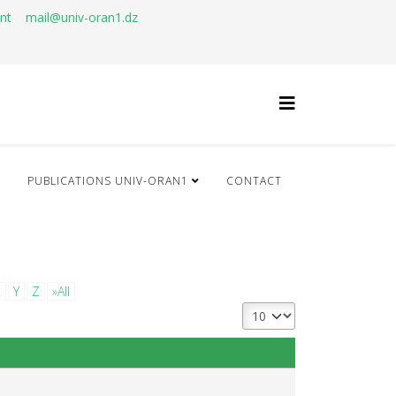
ant
mail@univ-oran1.dz
Q
PUBLICATIONS UNIV-ORAN1
CONTACT
X
Y
Z
»All