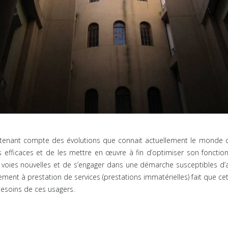
ant compte des évolutions que connait actuellement le monde de l’
us efficaces et de les mettre en œuvre à fin d’optimiser son foncti
 voies nouvelles et de s’engager dans une démarche susceptibles d’a
sement à prestation de services (prestations immatérielles) fait que ce
besoins de ces usagers.