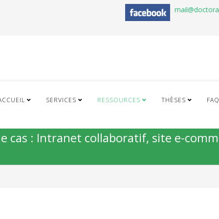
mail@doctor
ACCUEIL
SERVICES
RESSOURCES
THÈSES
FA
e cas : Intranet collaboratif, site e-com
n