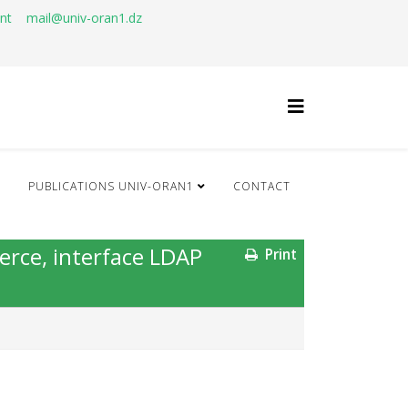
ant
mail@univ-oran1.dz
Q
PUBLICATIONS UNIV-ORAN1
CONTACT
merce, interface LDAP
Print