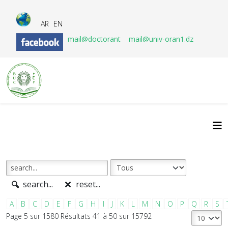
AR
EN
mail@doctorant
mail@univ-oran1.dz
search...
reset...
A
B
C
D
E
F
G
H
I
J
K
L
M
N
O
P
Q
R
S
Page 5 sur 1580 Résultats 41 à 50 sur 15792