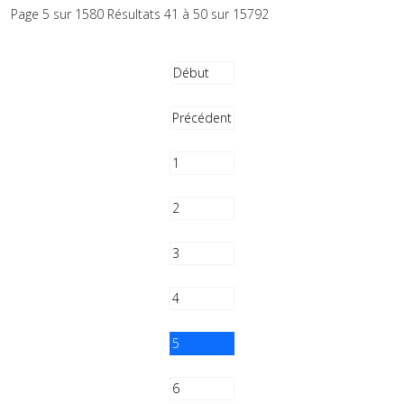
Page 5 sur 1580 Résultats 41 à 50 sur 15792
Début
Précédent
1
2
3
4
5
6