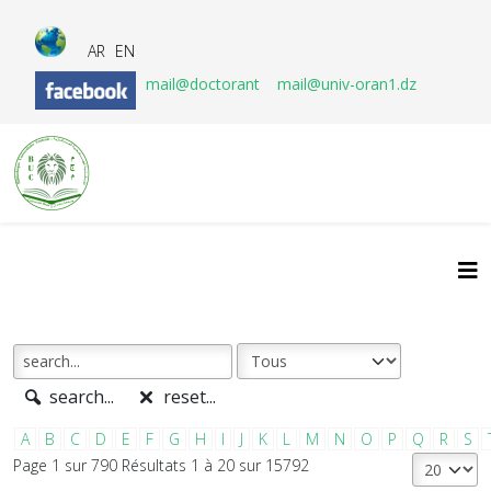
AR
EN
mail@doctorant
mail@univ-oran1.dz
search...
reset...
A
B
C
D
E
F
G
H
I
J
K
L
M
N
O
P
Q
R
S
Page 1 sur 790 Résultats 1 à 20 sur 15792