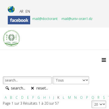
AR
EN
mail@doctorant
mail@univ-oran1.dz
search...
reset...
A
B
C
D
E
F
G
H
I
J
K
L
M
N
O
P
Q
R
S
Page 1 sur 3 Résultats 1 à 20 sur 57