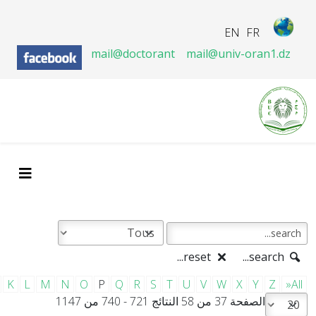
EN
FR
mail@doctorant
mail@univ-oran1.dz
reset...
search...
K
L
M
N
O
P
Q
R
S
T
U
V
W
X
Y
Z
»All
الصفحة 37 من 58 النتائج 721 - 740 من 1147