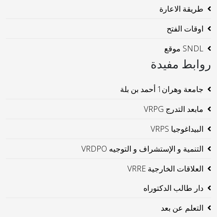
طريقة الاعارة
اوقات الفتح
SNDL موقع
روابط مفيدة
جامعة وهران1 أحمد بن بلة
مابعد التدرج VRPG
البيداغوجيا VRPS
التنمية و الإستشراف و التوجيه VRDPO
العلاقات الخارجية VRRE
دار طالب الدكتوراه
التعلم عن بعد