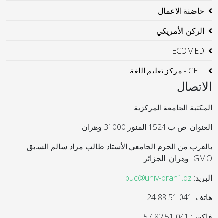
حاضنة الاعمال
الركن الأمريكي
ECOMED
CEIL - مركز تعليم اللغة
الاتصال
المكتبة الجامعة المركزية
العنوان: ص ب 1524 المنور 31000 وهران
بالقرب من الحرم الجامعي الأستاذ طالب مراد سالم السابق
IGMO وهران. الجزائر
البريد:
buc@univ-oran1.dz
هاتف: 041 51 88 24
فاكس: 041 51 82 57