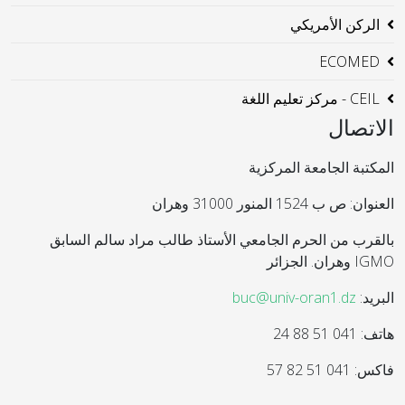
الركن الأمريكي
ECOMED
CEIL - مركز تعليم اللغة
الاتصال
المكتبة الجامعة المركزية
العنوان: ص ب 1524 المنور 31000 وهران
بالقرب من الحرم الجامعي الأستاذ طالب مراد سالم السابق
IGMO وهران. الجزائر
البريد:
buc@univ-oran1.dz
هاتف: 041 51 88 24
فاكس: 041 51 82 57