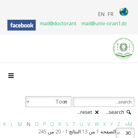
EN
FR
mail@doctorant
mail@univ-oran1.dz
reset...
search...
K
L
M
N
O
P
Q
R
S
T
U
V
W
X
Y
Z
»All
الصفحة 1 من 13 النتائج 1 - 20 من 245