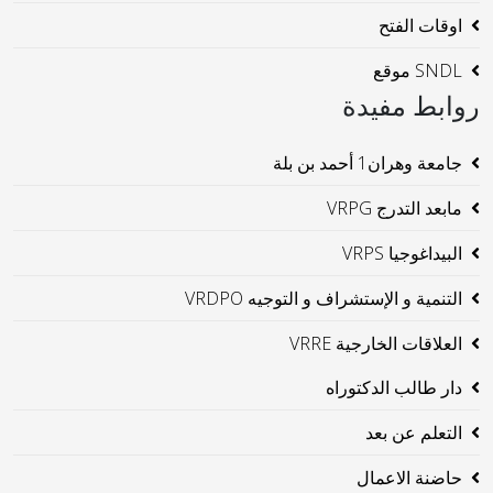
اوقات الفتح
SNDL موقع
روابط مفيدة
جامعة وهران1 أحمد بن بلة
مابعد التدرج VRPG
البيداغوجيا VRPS
التنمية و الإستشراف و التوجيه VRDPO
العلاقات الخارجية VRRE
دار طالب الدكتوراه
التعلم عن بعد
حاضنة الاعمال