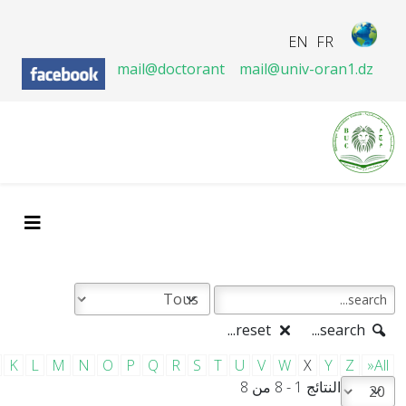
EN
FR
mail@doctorant
mail@univ-oran1.dz
reset...
search...
K
L
M
N
O
P
Q
R
S
T
U
V
W
X
Y
Z
»All
النتائج 1 - 8 من 8