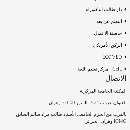
دار طالب الدكتوراه
التعلم عن بعد
حاضنة الاعمال
الركن الأمريكي
ECOMED
CEIL - مركز تعليم اللغة
الاتصال
المكتبة الجامعة المركزية
العنوان: ص ب 1524 المنور 31000 وهران
بالقرب من الحرم الجامعي الأستاذ طالب مراد سالم السابق
IGMO وهران. الجزائر