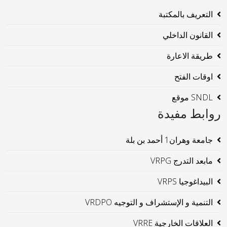
التعريف بالمكتبة
القانون الداخلي
طريقة الاعارة
اوقات الفتح
SNDL موقع
روابط مفيدة
جامعة وهران1 أحمد بن بلة
مابعد التدرج VRPG
البيداغوجيا VRPS
التنمية و الإستشراف و التوجيه VRDPO
العلاقات الخارجية VRRE