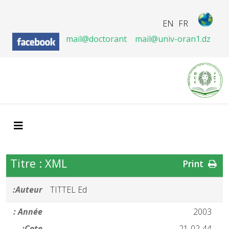
EN
FR
mail@doctorant
mail@univ-oran1.dz
Titre : XML
Print
Auteur:
TITTEL Ed
Année :
2003
Cote:
21-02-44