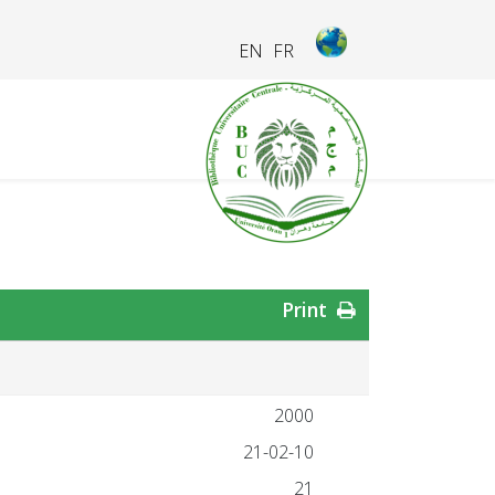
EN
FR
Print
2000
21-02-10
21