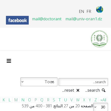
EN
FR
mail@doctorant
mail@univ-oran1.dz
reset...
search...
K
L
M
N
O
P
Q
R
S
T
U
V
W
X
Y
Z
»All
الصفحة 20 من 27 النتائج 381 - 400 من 539