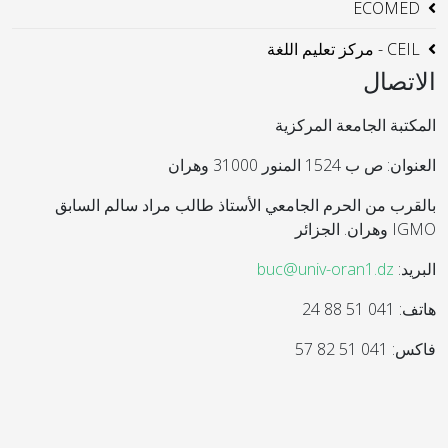
ECOMED
CEIL - مركز تعليم اللغة
الاتصال
المكتبة الجامعة المركزية
العنوان: ص ب 1524 المنور 31000 وهران
بالقرب من الحرم الجامعي الأستاذ طالب مراد سالم السابق
IGMO وهران. الجزائر
البريد:
buc@univ-oran1.dz
هاتف: 041 51 88 24
فاكس: 041 51 82 57