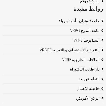
SNDL موقع
روابط مفيدة
جامعة وهران1 أحمد بن بلة
مابعد التدرج VRPG
البيداغوجيا VRPS
التنمية و الإستشراف و التوجيه VRDPO
العلاقات الخارجية VRRE
دار طالب الدكتوراه
التعلم عن بعد
حاضنة الاعمال
الركن الأمريكي