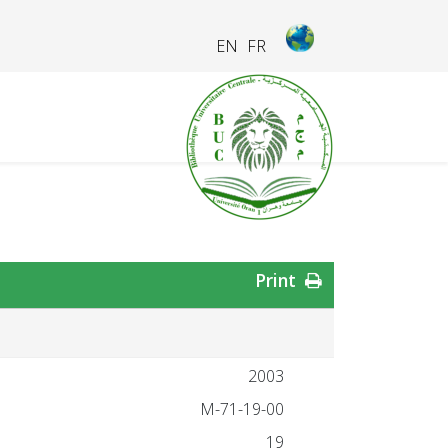
EN
FR
Print
2003
19-00-M-71
19