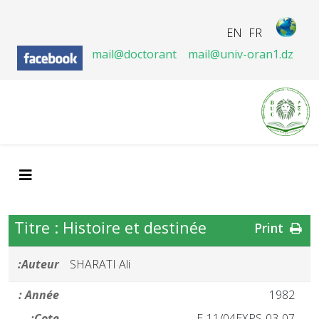
EN
FR
mail@doctorant
mail@univ-oran1.dz
Titre : Histoire et destinée
Print
Auteur:
SHARATI Ali
Année :
1982
Cote:
03-07-E-11/04EXPS