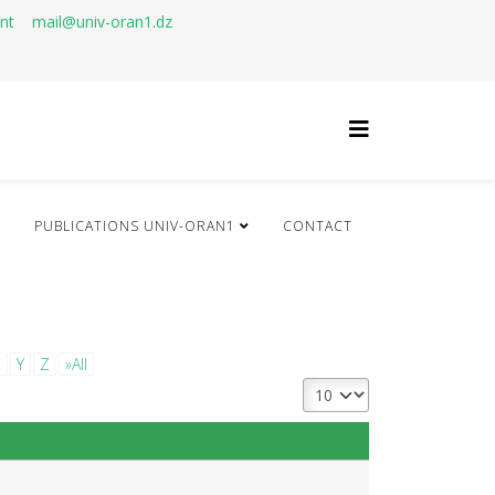
ant
mail@univ-oran1.dz
Q
PUBLICATIONS UNIV-ORAN1
CONTACT
X
Y
Z
»All