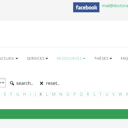
mail@doctor
ACCUEIL
SERVICES
RESSOURCES
THÈSES
FA
search...
reset...
E
F
G
H
I
J
K
L
M
N
O
P
Q
R
S
T
U
V
W