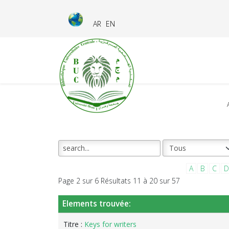
AR
EN
A
B
C
D
Page 2 sur 6 Résultats 11 à 20 sur 57
Elements trouvée:
Titre :
Keys for writers