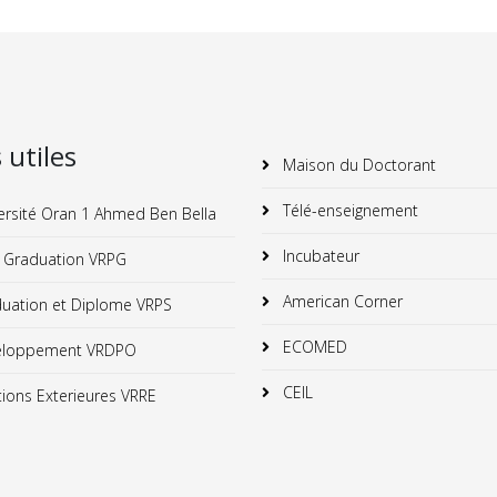
s utiles
Maison du Doctorant
Télé-enseignement
ersité Oran 1 Ahmed Ben Bella
Incubateur
 Graduation VRPG
American Corner
uation et Diplome VRPS
ECOMED
loppement VRDPO
CEIL
ions Exterieures VRRE