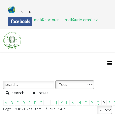
AR
EN
mail@doctorant
mail@univ-oran1.dz
search...
reset...
A
B
C
D
E
F
G
H
I
J
K
L
M
N
O
P
Q
R
S
Page 1 sur 21 Résultats 1 à 20 sur 419