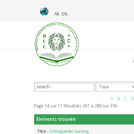
AR
EN
A
B
C
D
Page 14 sur 17 Résultats 261 à 280 sur 336
Elements trouvée:
Titre :
Orthopaedic nursing