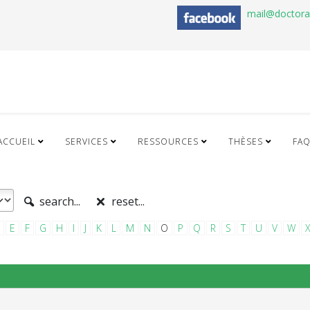
mail@doctor
ACCUEIL
SERVICES
RESSOURCES
THÈSES
FA
search...
reset...
E
F
G
H
I
J
K
L
M
N
O
P
Q
R
S
T
U
V
W