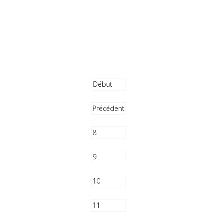
Début
Précédent
8
9
10
11