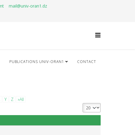
ant
mail@univ-oran1.dz
Q
PUBLICATIONS UNIV-ORAN1
CONTACT
X
Y
Z
»All