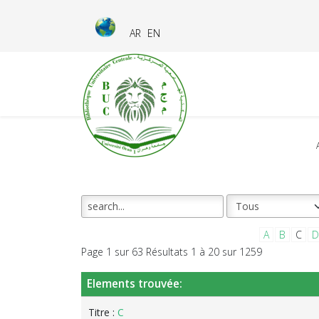
AR
EN
A
B
C
D
Page 1 sur 63 Résultats 1 à 20 sur 1259
Elements trouvée:
Titre :
C