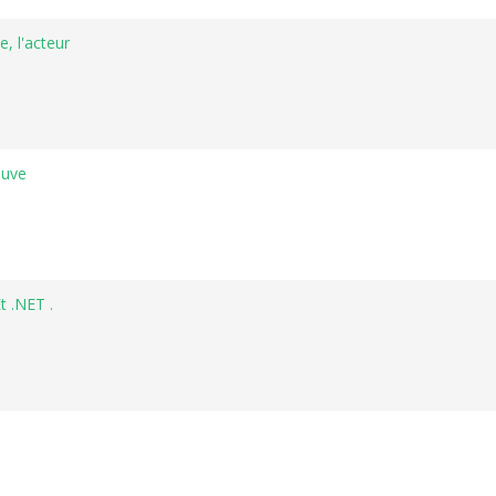
, l'acteur
euve
 .NET .