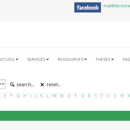
mail@doctor
ACCUEIL
SERVICES
RESSOURCES
THÈSES
FA
search...
reset...
E
F
G
H
I
J
K
L
M
N
O
P
Q
R
S
T
U
V
W