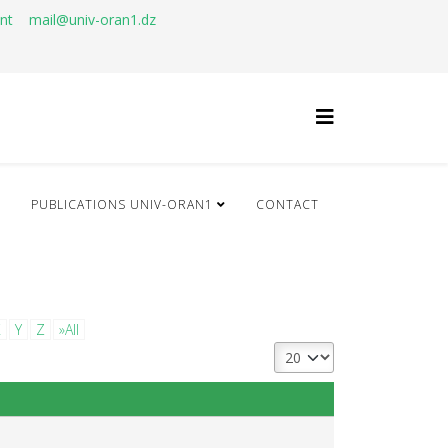
ant
mail@univ-oran1.dz
Q
PUBLICATIONS UNIV-ORAN1
CONTACT
X
Y
Z
»All