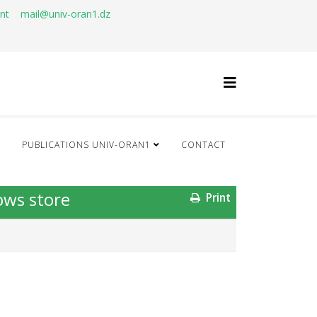
ant
mail@univ-oran1.dz
Q
PUBLICATIONS UNIV-ORAN1
CONTACT
ows store
Print