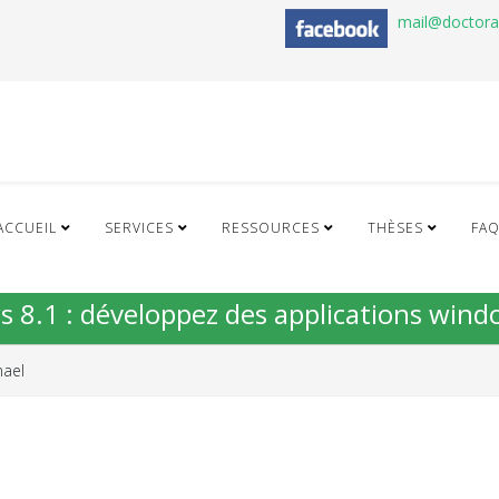
mail@doctor
ACCUEIL
SERVICES
RESSOURCES
THÈSES
FA
s 8.1 : développez des applications wind
ael