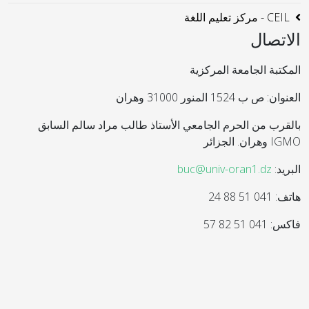
CEIL - مركز تعليم اللغة
الاتصال
المكتبة الجامعة المركزية
العنوان: ص ب 1524 المنور 31000 وهران
بالقرب من الحرم الجامعي الأستاذ طالب مراد سالم السابق
IGMO وهران. الجزائر
البريد:
buc@univ-oran1.dz
هاتف: 041 51 88 24
فاكس: 041 51 82 57