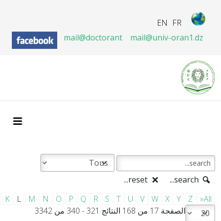
EN
FR
mail@doctorant
mail@univ-oran1.dz
reset...
search...
K
L
M
N
O
P
Q
R
S
T
U
V
W
X
Y
Z
»All
الصفحة 17 من 168 النتائج 321 - 340 من 3342