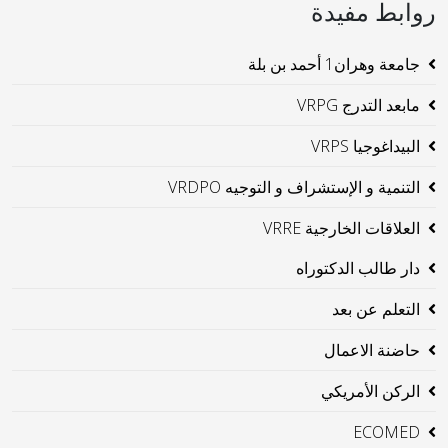
روابط مفيدة
جامعة وهران1 أحمد بن بلة
مابعد التدرج VRPG
البيداغوجيا VRPS
التنمية و الإستشراف و التوجيه VRDPO
العلاقات الخارجية VRRE
دار طالب الدكتوراه
التعلم عن بعد
حاضنة الاعمال
الركن الأمريكي
ECOMED