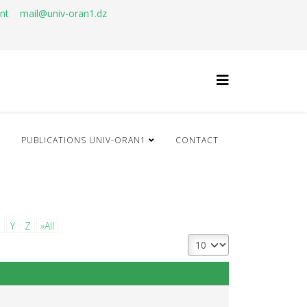
ant
mail@univ-oran1.dz
Q
PUBLICATIONS UNIV-ORAN1
CONTACT
X
Y
Z
»All