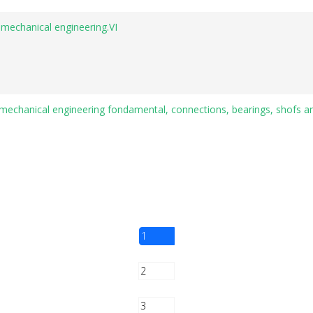
 mechanical engineering.VI
mechanical engineering fondamental, connections, bearings, shofs a
1
2
3