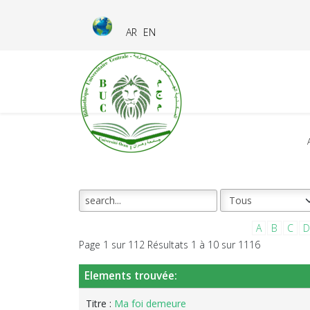
AR
EN
A
B
C
D
Page 1 sur 112 Résultats 1 à 10 sur 1116
Elements trouvée:
Titre :
Ma foi demeure