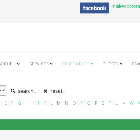
mail@doctor
ACCUEIL
SERVICES
RESSOURCES
THÈSES
FA
search...
reset...
E
F
G
H
I
J
K
L
M
N
O
P
Q
R
S
T
U
V
W