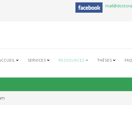
mail@doctor
ACCUEIL
SERVICES
RESSOURCES
THÈSES
FA
iam