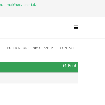
ant
mail@univ-oran1.dz
Q
PUBLICATIONS UNIV-ORAN1
CONTACT
Print