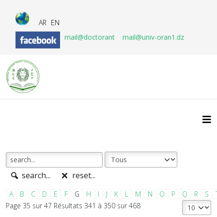
AR
EN
mail@doctorant
mail@univ-oran1.dz
search...
reset...
A
B
C
D
E
F
G
H
I
J
K
L
M
N
O
P
Q
R
S
Page 35 sur 47 Résultats 341 à 350 sur 468