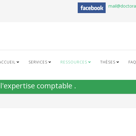
mail@doctor
ACCUEIL
SERVICES
RESSOURCES
THÈSES
FA
l'expertise comptable .