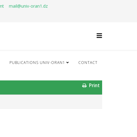
ant
mail@univ-oran1.dz
Q
PUBLICATIONS UNIV-ORAN1
CONTACT
Print