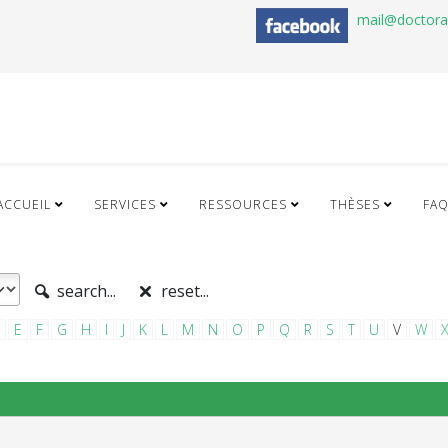
mail@doctor
ACCUEIL
SERVICES
RESSOURCES
THÈSES
FA
search...
reset...
E
F
G
H
I
J
K
L
M
N
O
P
Q
R
S
T
U
V
W