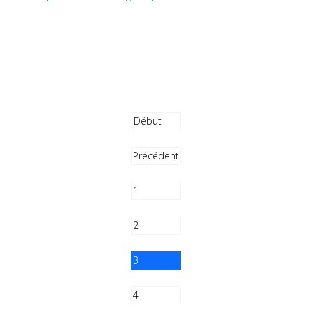
Début
Précédent
1
2
3
4