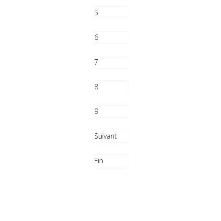
5
6
7
8
9
Suivant
Fin