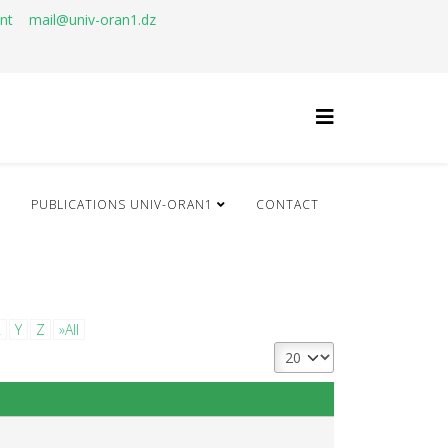
ant
mail@univ-oran1.dz
Q
PUBLICATIONS UNIV-ORAN1
CONTACT
X
Y
Z
»All