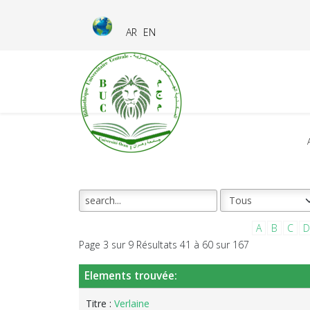
AR
EN
A
B
C
D
Page 3 sur 9 Résultats 41 à 60 sur 167
Elements trouvée:
Titre :
Verlaine