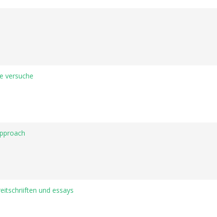
re versuche
approach
reitschriiften und essays