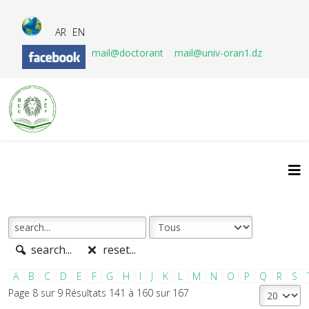
AR
EN
mail@doctorant
mail@univ-oran1.dz
search...
reset...
A
B
C
D
E
F
G
H
I
J
K
L
M
N
O
P
Q
R
S
Page 8 sur 9 Résultats 141 à 160 sur 167