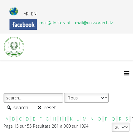
AR
EN
mail@doctorant
mail@univ-oran1.dz
search...
reset...
A
B
C
D
E
F
G
H
I
J
K
L
M
N
O
P
Q
R
S
Page 15 sur 55 Résultats 281 à 300 sur 1094