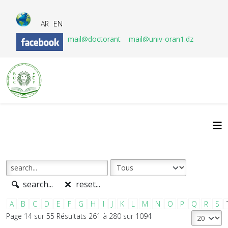
AR
EN
mail@doctorant
mail@univ-oran1.dz
search...
reset...
A
B
C
D
E
F
G
H
I
J
K
L
M
N
O
P
Q
R
S
Page 14 sur 55 Résultats 261 à 280 sur 1094