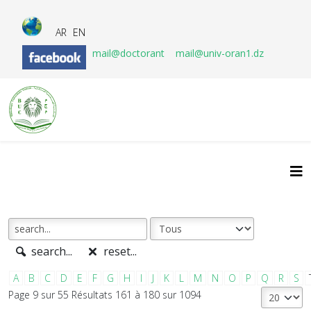
AR
EN
mail@doctorant
mail@univ-oran1.dz
search...
reset...
A
B
C
D
E
F
G
H
I
J
K
L
M
N
O
P
Q
R
S
Page 9 sur 55 Résultats 161 à 180 sur 1094