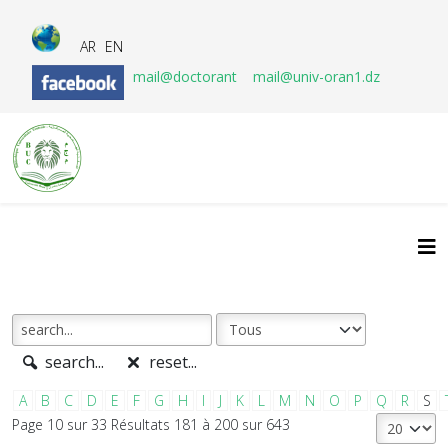
AR
EN
mail@doctorant
mail@univ-oran1.dz
search...
reset...
A
B
C
D
E
F
G
H
I
J
K
L
M
N
O
P
Q
R
S
Page 10 sur 33 Résultats 181 à 200 sur 643