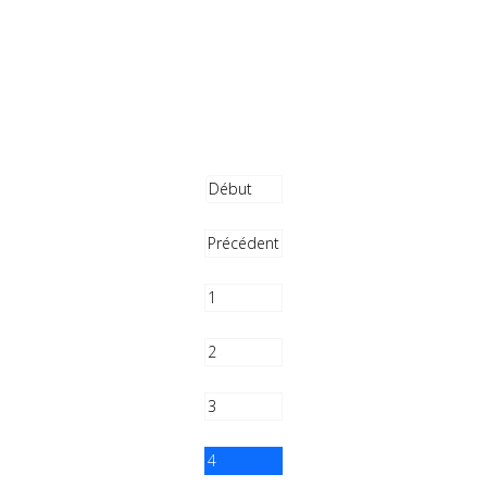
Début
Précédent
1
2
3
4