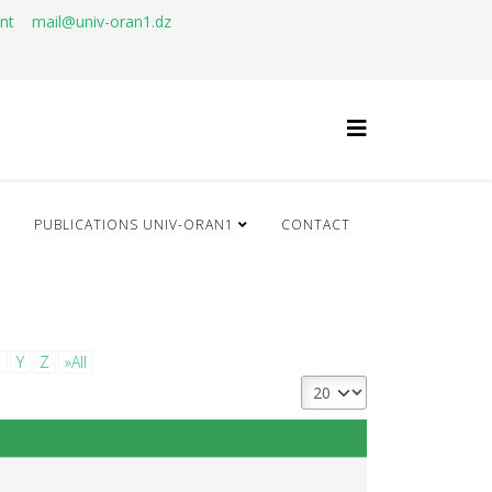
ant
mail@univ-oran1.dz
Q
PUBLICATIONS UNIV-ORAN1
CONTACT
X
Y
Z
»All