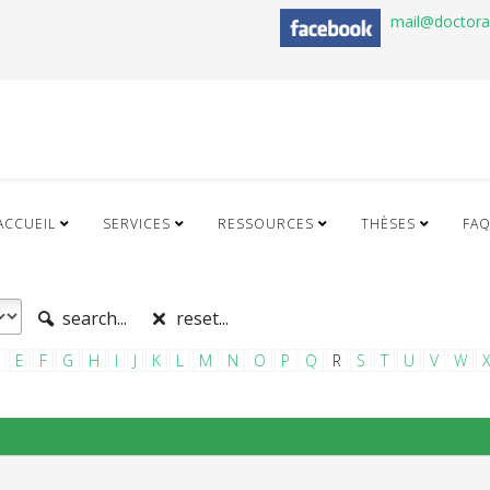
mail@doctor
ACCUEIL
SERVICES
RESSOURCES
THÈSES
FA
search...
reset...
E
F
G
H
I
J
K
L
M
N
O
P
Q
R
S
T
U
V
W