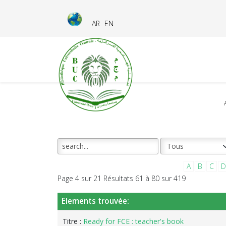
AR
EN
A
B
C
D
Page 4 sur 21 Résultats 61 à 80 sur 419
Elements trouvée:
Titre :
Ready for FCE : teacher's book