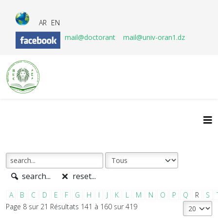
AR
EN
mail@doctorant
mail@univ-oran1.dz
search...
reset...
A
B
C
D
E
F
G
H
I
J
K
L
M
N
O
P
Q
R
S
Page 8 sur 21 Résultats 141 à 160 sur 419