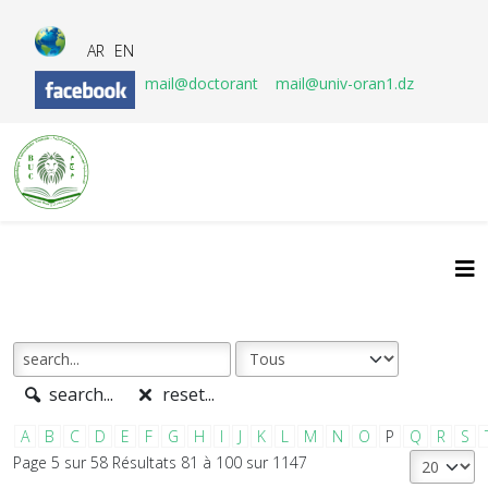
AR
EN
mail@doctorant
mail@univ-oran1.dz
search...
reset...
A
B
C
D
E
F
G
H
I
J
K
L
M
N
O
P
Q
R
S
Page 5 sur 58 Résultats 81 à 100 sur 1147