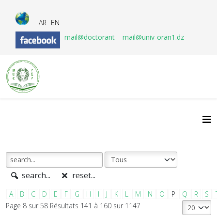
AR
EN
mail@doctorant
mail@univ-oran1.dz
search...
reset...
A
B
C
D
E
F
G
H
I
J
K
L
M
N
O
P
Q
R
S
Page 8 sur 58 Résultats 141 à 160 sur 1147