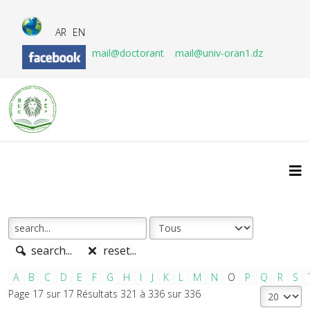
AR
EN
mail@doctorant
mail@univ-oran1.dz
search...
reset...
A
B
C
D
E
F
G
H
I
J
K
L
M
N
O
P
Q
R
S
Page 17 sur 17 Résultats 321 à 336 sur 336