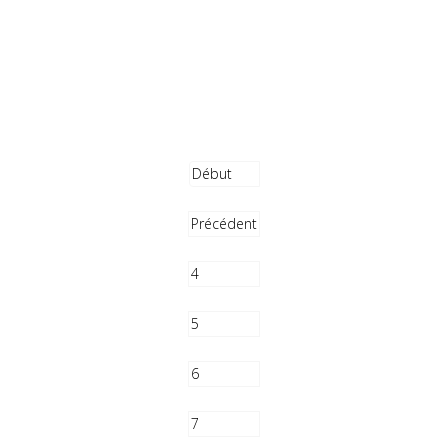
Début
Précédent
4
5
6
7