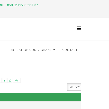
ant
mail@univ-oran1.dz
Q
PUBLICATIONS UNIV-ORAN1
CONTACT
X
Y
Z
»All