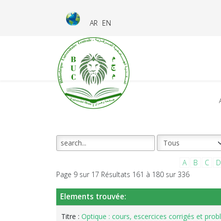
AR
EN
A
B
C
D
Page 9 sur 17 Résultats 161 à 180 sur 336
Elements trouvée:
Titre :
Optique : cours, escercices corrigés et pr