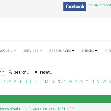
mail@doctor
ACCUEIL
SERVICES
RESSOURCES
THÈSES
FA
search...
reset...
E
F
G
H
I
J
K
L
M
N
O
P
Q
R
S
T
U
V
W
oblèmes résolus posés aux concours : 1961-1998