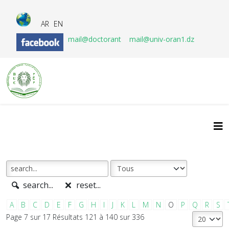
AR
EN
mail@doctorant
mail@univ-oran1.dz
search...
reset...
A
B
C
D
E
F
G
H
I
J
K
L
M
N
O
P
Q
R
S
Page 7 sur 17 Résultats 121 à 140 sur 336