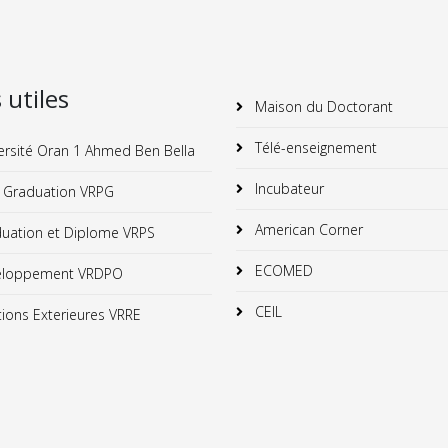
s utiles
Maison du Doctorant
Télé-enseignement
ersité Oran 1 Ahmed Ben Bella
Incubateur
 Graduation VRPG
American Corner
uation et Diplome VRPS
ECOMED
loppement VRDPO
CEIL
ions Exterieures VRRE