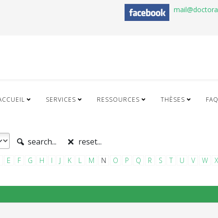
mail@doctor
ACCUEIL
SERVICES
RESSOURCES
THÈSES
FA
search...
reset...
E
F
G
H
I
J
K
L
M
N
O
P
Q
R
S
T
U
V
W