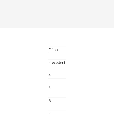
Début
Précédent
4
5
6
7