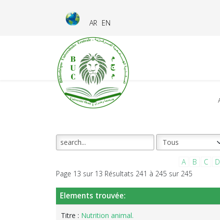
AR
EN
A
B
C
D
Page 13 sur 13 Résultats 241 à 245 sur 245
Elements trouvée:
Titre :
Nutrition animal.