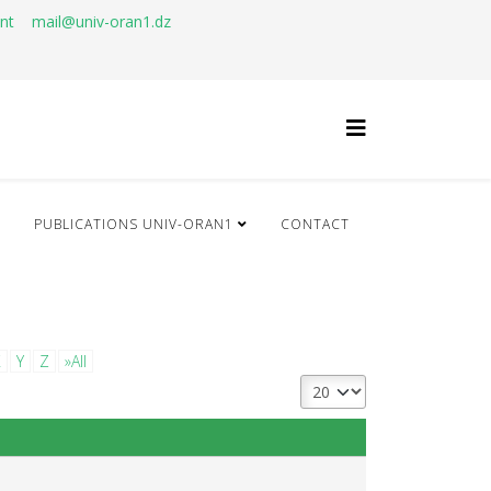
ant
mail@univ-oran1.dz
Q
PUBLICATIONS UNIV-ORAN1
CONTACT
X
Y
Z
»All