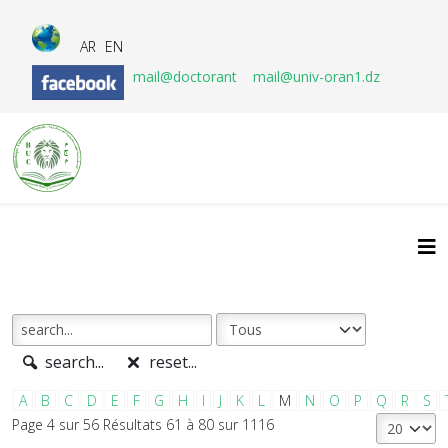
AR
EN
mail@doctorant
mail@univ-oran1.dz
search...
reset...
A
B
C
D
E
F
G
H
I
J
K
L
M
N
O
P
Q
R
S
Page 4 sur 56 Résultats 61 à 80 sur 1116