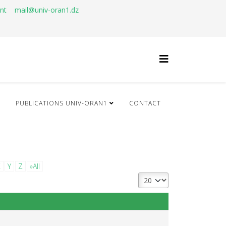
ant
mail@univ-oran1.dz
Q
PUBLICATIONS UNIV-ORAN1
CONTACT
X
Y
Z
»All