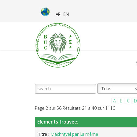
AR
EN
A
B
C
D
Page 2 sur 56 Résultats 21 à 40 sur 1116
Elements trouvée:
Titre :
Machravel par lui même