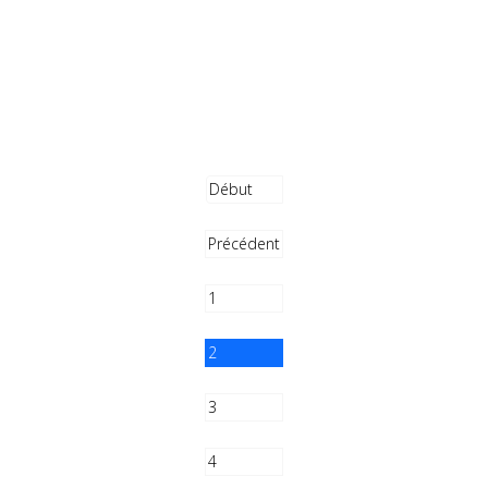
Début
Précédent
1
2
3
4