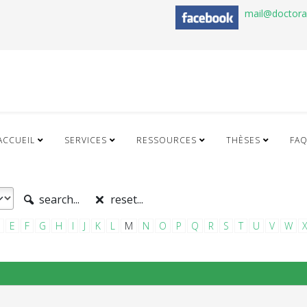
mail@doctor
ACCUEIL
SERVICES
RESSOURCES
THÈSES
FA
search...
reset...
E
F
G
H
I
J
K
L
M
N
O
P
Q
R
S
T
U
V
W