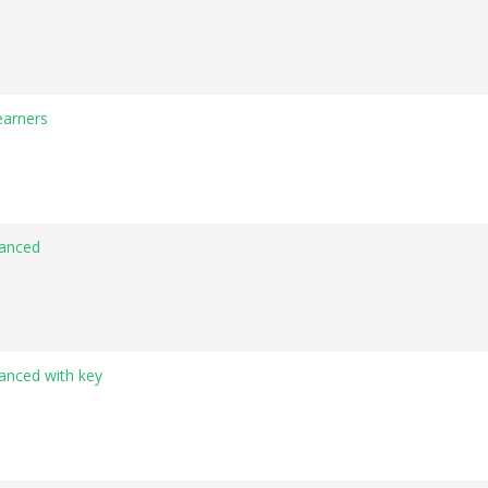
earners
vanced
anced with key