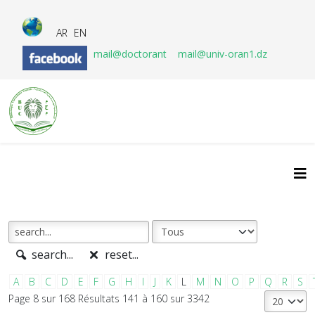
AR
EN
mail@doctorant
mail@univ-oran1.dz
search...
reset...
A
B
C
D
E
F
G
H
I
J
K
L
M
N
O
P
Q
R
S
Page 8 sur 168 Résultats 141 à 160 sur 3342