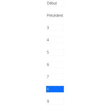
Début
Précédent
3
4
5
6
7
8
9