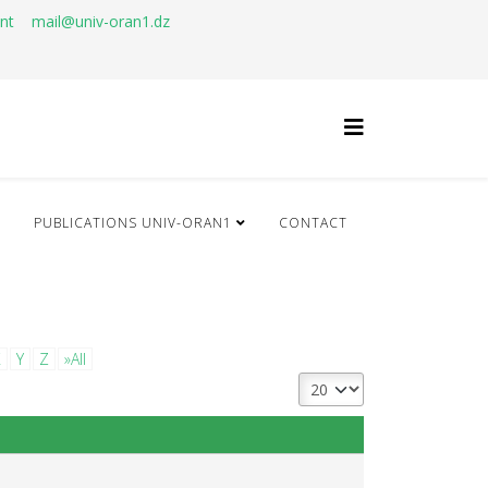
ant
mail@univ-oran1.dz
Q
PUBLICATIONS UNIV-ORAN1
CONTACT
X
Y
Z
»All