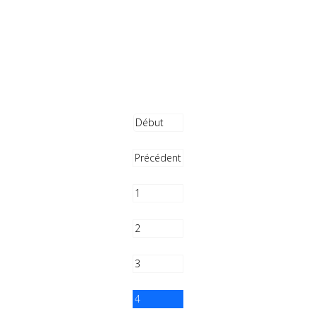
Début
Précédent
1
2
3
4