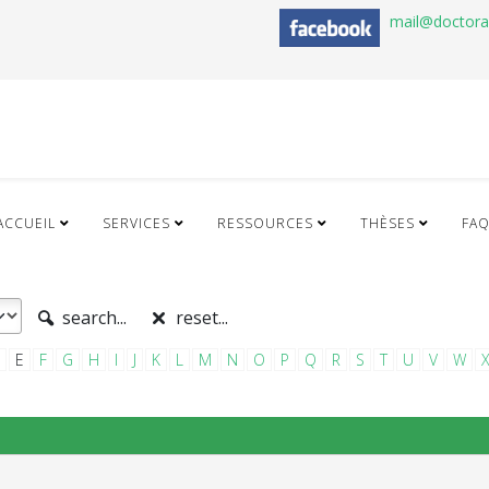
mail@doctor
ACCUEIL
SERVICES
RESSOURCES
THÈSES
FA
search...
reset...
E
F
G
H
I
J
K
L
M
N
O
P
Q
R
S
T
U
V
W