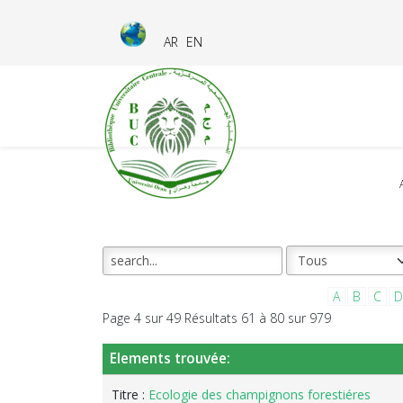
AR
EN
A
B
C
D
Page 4 sur 49 Résultats 61 à 80 sur 979
Elements trouvée:
Titre :
Ecologie des champignons forestiéres