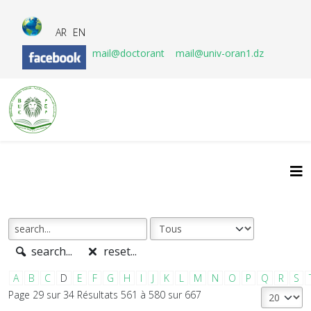
AR
EN
mail@doctorant
mail@univ-oran1.dz
search...
reset...
A
B
C
D
E
F
G
H
I
J
K
L
M
N
O
P
Q
R
S
Page 29 sur 34 Résultats 561 à 580 sur 667