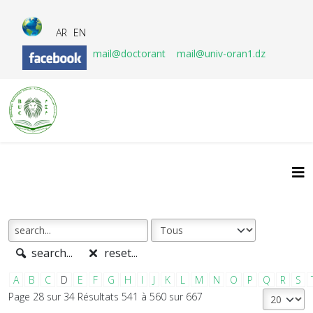
AR
EN
mail@doctorant
mail@univ-oran1.dz
search...
reset...
A
B
C
D
E
F
G
H
I
J
K
L
M
N
O
P
Q
R
S
Page 28 sur 34 Résultats 541 à 560 sur 667