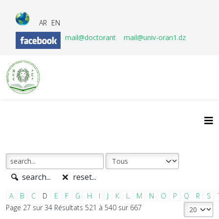
AR
EN
mail@doctorant
mail@univ-oran1.dz
search...
reset...
A
B
C
D
E
F
G
H
I
J
K
L
M
N
O
P
Q
R
S
Page 27 sur 34 Résultats 521 à 540 sur 667