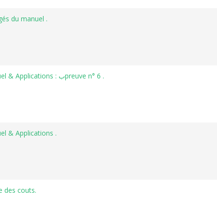
igés du manuel .
Comptabilité Approfondie et révision : Manuel & Applications : بpreuve n° 6 .
el & Applications .
e des couts.