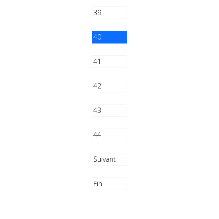
39
40
41
42
43
44
Suivant
Fin