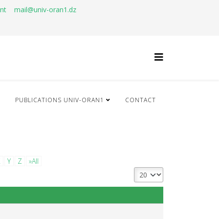
ant
mail@univ-oran1.dz
Q
PUBLICATIONS UNIV-ORAN1
CONTACT
X
Y
Z
»All