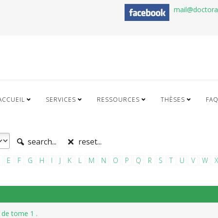
mail@doctor
ACCUEIL
SERVICES
RESSOURCES
THÈSES
FA
search...
reset...
E
F
G
H
I
J
K
L
M
N
O
P
Q
R
S
T
U
V
W
 de tome 1 .